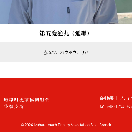
第五慶漁丸（延縄）
赤ムツ
ホウボウ
サバ
会社概要
プライ
特定商取引に基づく
©
2026
Izuhara-mach Fishery Association Sasu Branch