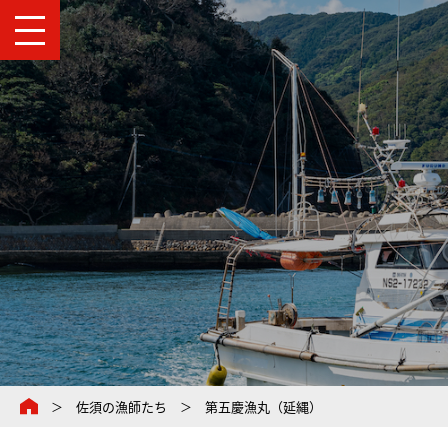
佐須の漁師たち
第五慶漁丸（延縄）